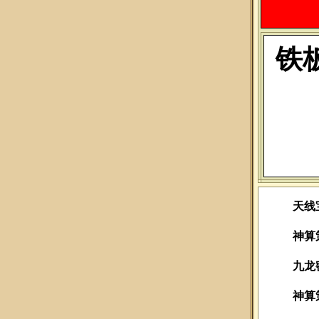
铁
天线
神算
九龙
神算