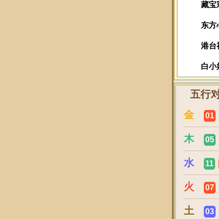
藏宝
东方
港台
白小
五行
金
01
木
05
水
11
火
07
土
03