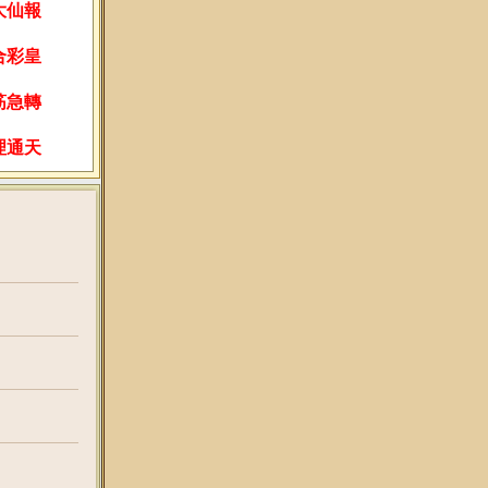
大仙報
合彩皇
筋急轉
理通天