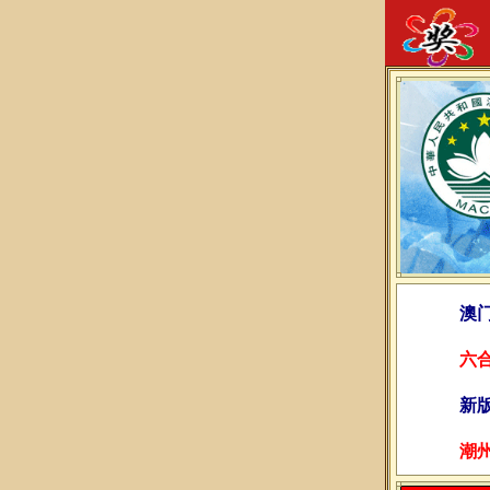
澳
六
新
潮