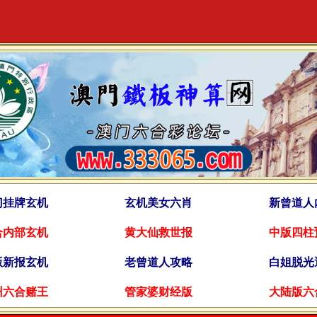
门挂牌玄机
玄机美女六肖
新曾道人
合内部玄机
黄大仙救世报
中版四柱
版新报玄机
老曾道人攻略
白姐脱光
州六合赌王
管家婆财经版
大陆版六