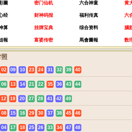
彩圖
密门仙机
六合神童
黄
心经
财神码报
福利传真
六
神算
挂牌宝典
综合资料
腦
姐報
富婆传密
馬會圖報
数
对照
02
09
10
23
24
31
32
39
40
06
13
14
21
22
35
36
43
44
12
19
20
27
28
41
42
49
08
15
16
29
30
37
38
45
46
04
17
18
25
26
33
34
47
48