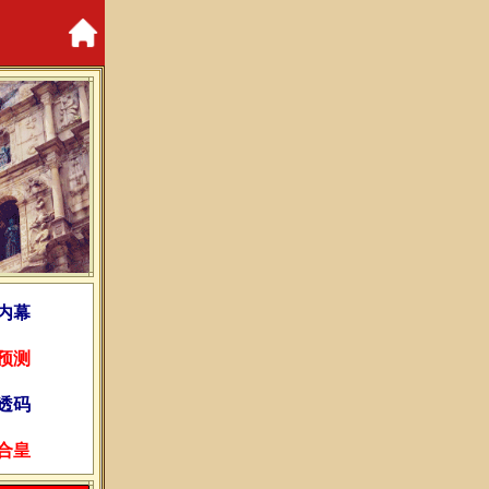
内幕
预测
透码
合皇