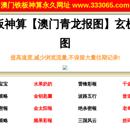
澳门铁板神算永久网址 www.333065.com
板神算【澳门青龙报图】玄
图
提高速度,减少浏览流量,不保留大量往期记录!
宝宝
水果奶奶
雷锋彩報
千
策略
金钥匙圖
波路五行
曾
密報
金太阳報
绝杀密報
老
策略
频果彩報
三国风云
抓