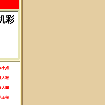
机彩
金小姐
道人報
奇人圖
码王報