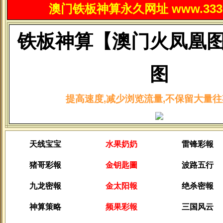
澳门铁板神算永久网址 www.3330
铁板神算【澳门火凤凰
图
提高速度,减少浏览流量,不保留大量往
天线宝宝
水果奶奶
雷锋彩報
猪哥彩報
金钥匙圖
波路五行
九龙密報
金太阳報
绝杀密報
神算策略
频果彩報
三国风云