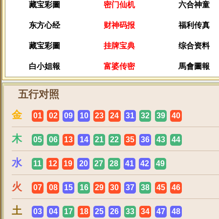
藏宝彩圖
密门仙机
六合神童
东方心经
财神码报
福利传真
藏宝彩圖
挂牌宝典
综合资料
白小姐報
富婆传密
馬會圖報
五行对照
金
01
02
09
10
23
24
31
32
39
40
木
05
06
13
14
21
22
35
36
43
44
水
11
12
19
20
27
28
41
42
49
火
07
08
15
16
29
30
37
38
45
46
土
03
04
17
18
25
26
33
34
47
48