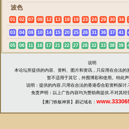
波色
01
02
07
08
12
13
18
19
23
24
29
30
34
03
04
09
10
14
15
20
25
26
31
36
37
41
05
06
11
16
17
21
22
27
28
32
33
38
39
说明
本论坛所提供的内容、资料、图片和资讯，只应用在合法的
暂不适用于其它，外围博彩和使用。特此声
说明：提供的内容.只用在合法的香港⑥合彩资料探讨
免责声明：以上广告内容均为赞助商提供.不对其经
www.33306
【澳门铁板神算】易记域名：