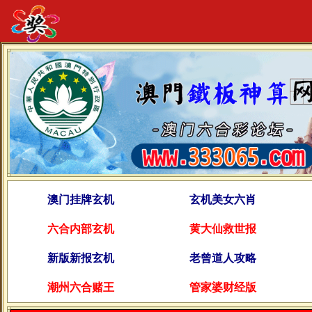
澳门挂牌玄机
玄机美女六肖
六合内部玄机
黄大仙救世报
新版新报玄机
老曾道人攻略
潮州六合赌王
管家婆财经版