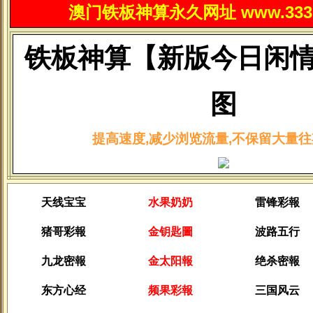
澳门铁板神算永久网址 www.3330
铁板神算【新版今日闲
图
提高速度,减少浏览流量,不保留大量往
天线宝宝
水果奶奶
雷锋彩報
猪哥彩報
金钥匙圖
波路五行
九龙密報
金太阳報
绝杀密報
东方心经
频果彩報
三国风云