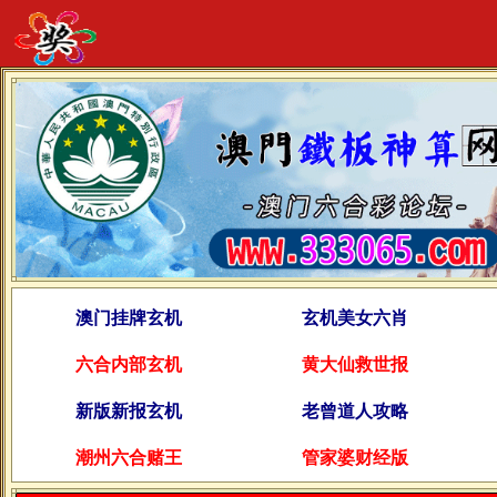
澳门挂牌玄机
玄机美女六肖
六合内部玄机
黄大仙救世报
新版新报玄机
老曾道人攻略
潮州六合赌王
管家婆财经版