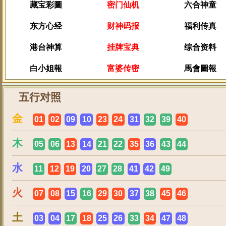
藏宝彩圖
密门仙机
六合神童
东方心经
财神码报
福利传真
港台神算
挂牌宝典
综合资料
白小姐報
富婆传密
馬會圖報
五行对照
金
01
02
09
10
23
24
31
32
39
40
木
05
06
13
14
21
22
35
36
43
44
水
11
12
19
20
27
28
41
42
49
火
07
08
15
16
29
30
37
38
45
46
土
03
04
17
18
25
26
33
34
47
48