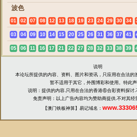
波色
01
02
07
08
12
13
18
19
23
24
29
30
34
03
04
09
10
14
15
20
25
26
31
36
37
41
05
06
11
16
17
21
22
27
28
32
33
38
39
说明
本论坛所提供的内容、资料、图片和资讯，只应用在合法的
暂不适用于其它，外围博彩和使用。特此声
说明：提供的内容.只用在合法的香港⑥合彩资料探讨
免责声明：以上广告内容均为赞助商提供.不对其经
www.33306
【澳门铁板神算】易记域名：