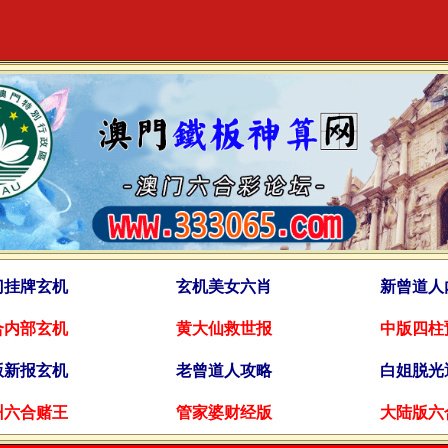
门挂牌玄机
玄机美女六肖
新曾道人
合内部玄机
黄大仙救世报
中版四柱
版新报玄机
老曾道人攻略
白姐脱光
州六合赌王
管家婆财经版
大陆版六