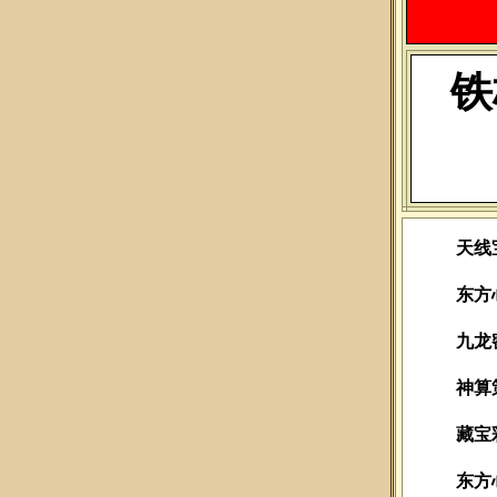
铁
天线
东方
九龙
神算
藏宝
东方