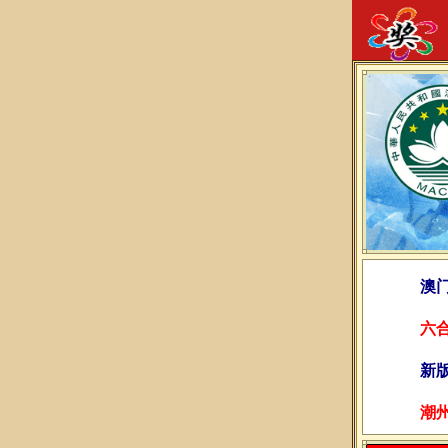
澳
六
新
潮