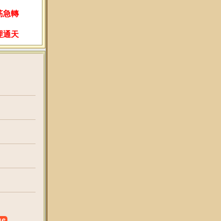
筋急轉
理通天