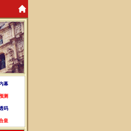
内幕
预测
透码
合皇