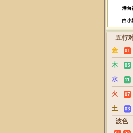
港台
白小
五行
金
01
木
05
水
11
火
07
土
03
波色