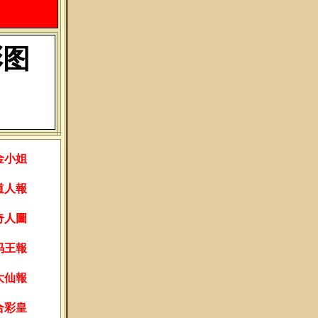
彩图
金小姐
道人報
奇人圖
码王報
大仙報
合彩皇