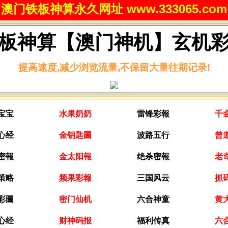
澳门铁板神算永久网址 www.333065.com
板神算【澳门神机】玄机
提高速度,减少浏览流量,不保留大量往期记录!
宝宝
水果奶奶
雷锋彩報
千
心经
金钥匙圖
波路五行
曾
密報
金太阳報
绝杀密報
老
策略
频果彩報
三国风云
抓
彩圖
密门仙机
六合神童
黄
心经
财神码报
福利传真
六